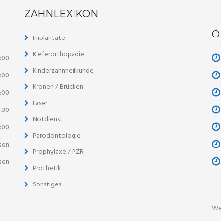
ZAHNLEXIKON
Ö
Implantate
Kieferorthopädie
8:00
Kinderzahnheilkunde
8:00
Kronen / Brücken
3:00
Laser
8:30
Notdienst
3:00
Parodontologie
sen
Prophylaxe / PZR
sen
Prothetik
Sonstiges
We