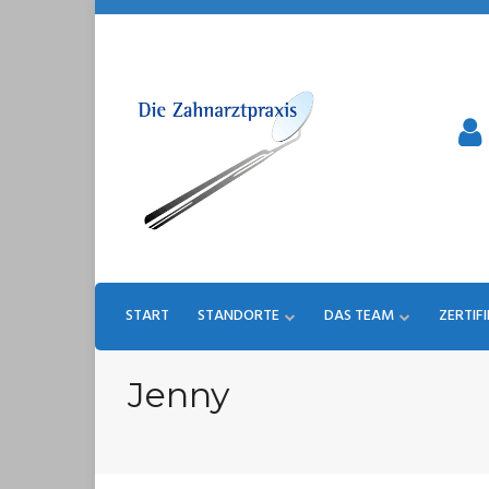
Skip
to
content
START
STANDORTE
DAS TEAM
ZERTIF
Jenny