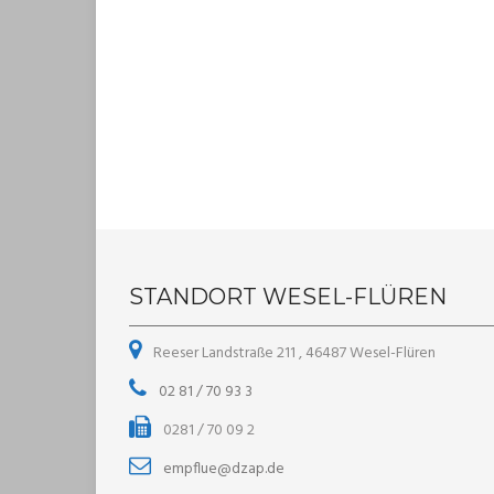
STANDORT WESEL-FLÜREN
Reeser Landstraße 211 , 46487 Wesel-Flüren
02 81 / 70 93 3
0281 / 70 09 2
empflue@dzap.de