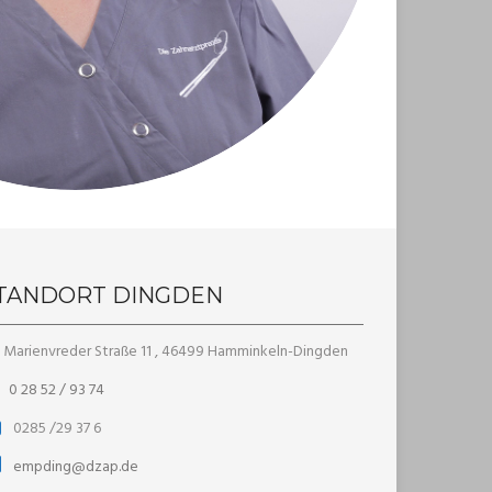
TANDORT DINGDEN
Marienvreder Straße 11 , 46499 Hamminkeln-Dingden
0 28 52 / 93 74
0285 /29 37 6
empding@dzap.de