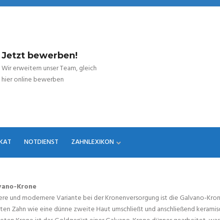
Jetzt bewerben!
Wir erweitern unser Team, gleich
hier online bewerben
IKAT
NOTDIENST
ZAHNLEXIKON
vano-Krone
ere und modernere Variante bei der Kronenversorgung ist die Galvano-Kron
rten Zahn wie eine dünne zweite Haut umschließt und anschließend keramisc