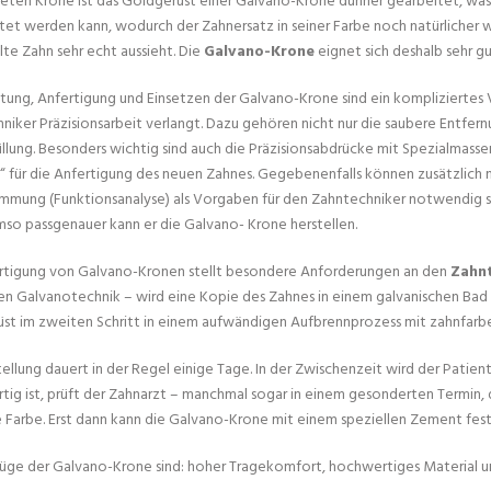
eten Krone ist das Goldgerüst einer Galvano-Krone dünner gearbeitet, was 
tet werden kann, wodurch der Zahnersatz in seiner Farbe noch natürlicher wi
te Zahn sehr echt aussieht. Die
Galvano-Krone
eignet sich deshalb sehr g
tung, Anfertigung und Einsetzen der Galvano-Krone sind ein kompliziertes 
niker Präzisionsarbeit verlangt. Dazu gehören nicht nur die saubere Entfern
llung. Besonders wichtig sind auch die Präzisionsabdrücke mit Spezialmassen
“ für die Anfertigung des neuen Zahnes. Gegebenenfalls können zusätzlic
immung (Funktionsanalyse) als Vorgaben für den Zahntechniker notwendig s
umso passgenauer kann er die Galvano- Krone herstellen.
rtigung von Galvano-Kronen stellt besondere Anforderungen an den
Zahnt
n Galvanotechnik – wird eine Kopie des Zahnes in einem galvanischen Bad 
st im zweiten Schritt in einem aufwändigen Aufbrennprozess mit zahnfarb
tellung dauert in der Regel einige Tage. In der Zwischenzeit wird der Patie
rtig ist, prüft der Zahnarzt – manchmal sogar in einem gesonderten Termin,
 Farbe. Erst dann kann die Galvano-Krone mit einem speziellen Zement fes
üge der Galvano-Krone sind: hoher Tragekomfort, hochwertiges Material und 