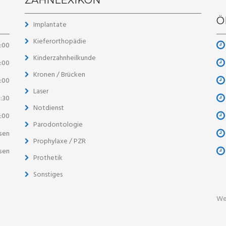
Ö
Implantate
Kieferorthopädie
8:00
Kinderzahnheilkunde
8:00
Kronen / Brücken
3:00
Laser
8:30
Notdienst
3:00
Parodontologie
sen
Prophylaxe / PZR
sen
Prothetik
Sonstiges
We