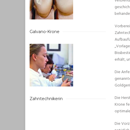
verblend
geschich
behandel
Vorberei
Galvano-Krone
Zahntech
Aufbaufü
„Vorlage
Bissbest
erhält, 
Die Anfe
genannte
Goldgerü
Die Hers
Zahntechnikerin
Krone fe
optimale
Die Vorz