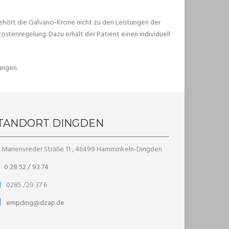
ehört die Galvano-Krone nicht zu den Leistungen der
stenregelung. Dazu erhält der Patient einen individuell
ungen.
TANDORT DINGDEN
Marienvreder Straße 11 , 46499 Hamminkeln-Dingden
0 28 52 / 93 74
0285 /29 37 6
empding@dzap.de