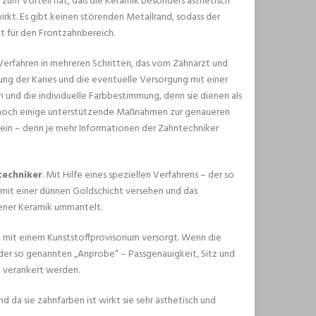
zum Vorteil hat, daß die Keramik besonders ästhetisch
rkt. Es gibt keinen störenden Metallrand, sodass der
ut für den Frontzahnbereich.
Verfahren in mehreren Schritten, das vom Zahnarzt und
ung der Karies und die eventuelle Versorgung mit einer
 und die individuelle Farbbestimmung, denn sie dienen als
h noch einige unterstützende Maßnahmen zur genaueren
ein – denn je mehr Informationen der Zahntechniker
echniker
. Mit Hilfe eines speziellen Verfahrens – der so
mit einer dünnen Goldschicht versehen und das
ener Keramik ummantelt.
nt mit einem Kunststoffprovisorium versorgt. Wenn die
 der so genannten „Anprobe“ – Passgenauigkeit, Sitz und
t verankert werden.
da sie zahnfarben ist wirkt sie sehr ästhetisch und