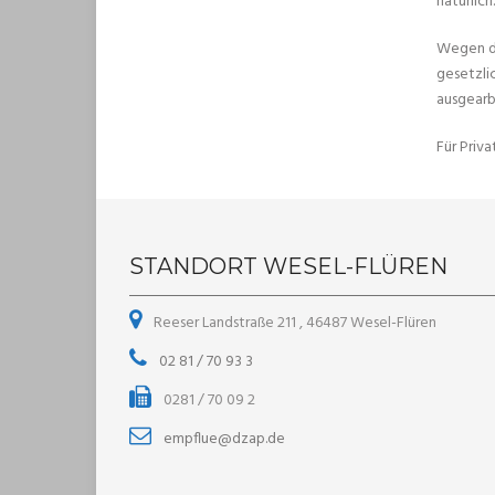
natürlich.
Wegen de
gesetzli
ausgearb
Für Priv
STANDORT WESEL-FLÜREN
Reeser Landstraße 211 , 46487 Wesel-Flüren
02 81 / 70 93 3
0281 / 70 09 2
empflue@dzap.de