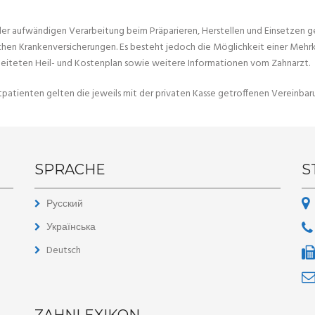
r aufwändigen Verarbeitung beim Präparieren, Herstellen und Einsetzen g
chen Krankenversicherungen. Es besteht jedoch die Möglichkeit einer Mehrko
eiteten Heil- und Kostenplan sowie weitere Informationen vom Zahnarzt.
atpatienten gelten die jeweils mit der privaten Kasse getroffenen Vereinbar
SPRACHE
S
Русский
Українська
Deutsch
ZAHNLEXIKON