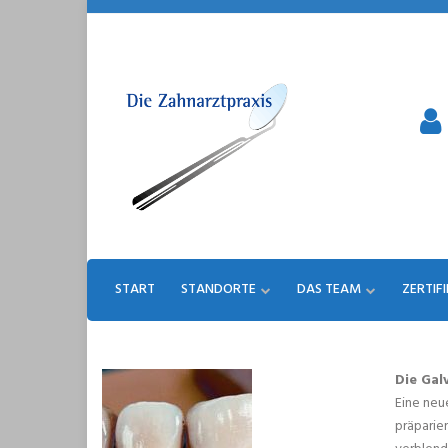
Skip
to
content
START
STANDORTE
DAS TEAM
ZERTIF
Die Gal
Eine neu
präparie