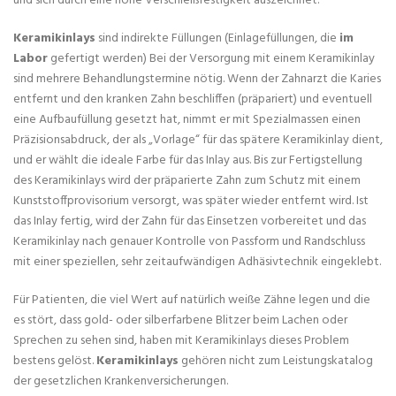
und sich durch eine hohe Verschleißfestigkeit auszeichnet.
Keramikinlays
sind indirekte Füllungen (Einlagefüllungen, die
im
Labor
gefertigt werden) Bei der Versorgung mit einem Keramikinlay
sind mehrere Behandlungstermine nötig. Wenn der Zahnarzt die Karies
entfernt und den kranken Zahn beschliffen (präpariert) und eventuell
eine Aufbaufüllung gesetzt hat, nimmt er mit Spezialmassen einen
Präzisionsabdruck, der als „Vorlage“ für das spätere Keramikinlay dient,
und er wählt die ideale Farbe für das Inlay aus. Bis zur Fertigstellung
des Keramikinlays wird der präparierte Zahn zum Schutz mit einem
Kunststoffprovisorium versorgt, was später wieder entfernt wird. Ist
das Inlay fertig, wird der Zahn für das Einsetzen vorbereitet und das
Keramikinlay nach genauer Kontrolle von Passform und Randschluss
mit einer speziellen, sehr zeitaufwändigen Adhäsivtechnik eingeklebt.
Für Patienten, die viel Wert auf natürlich weiße Zähne legen und die
es stört, dass gold- oder silberfarbene Blitzer beim Lachen oder
Sprechen zu sehen sind, haben mit Keramikinlays dieses Problem
bestens gelöst.
Keramikinlays
gehören nicht zum Leistungskatalog
der gesetzlichen Krankenversicherungen.