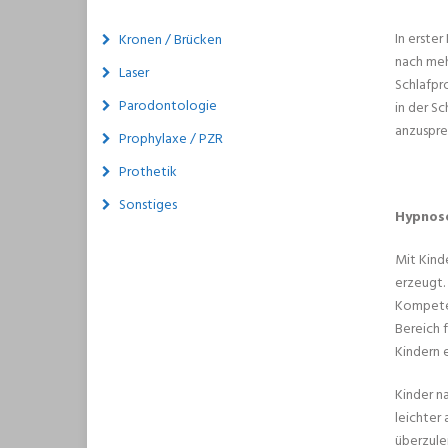
In erste
Kronen / Brücken
nach meh
Laser
Schlafpr
Parodontologie
in der Sc
anzuspre
Prophylaxe / PZR
Prothetik
Sonstiges
Hypnos
Mit Kind
erzeugt.
Kompeten
Bereich 
Kindern e
Kinder na
leichter
überzule