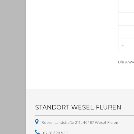
–
–
–
–
Die Anwe
STANDORT WESEL-FLÜREN
Reeser Landstraße 211 , 46487 Wesel-Flüren
02 81 / 70 93 3