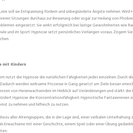
r Linie soll sie Entspannung fördern und unbegründete Ängste nehmen. Wird
reren Sitzungen durchaus zur Besserung oder sogar zur Heilung von Phobie
oblemen eingesetzt. Sie wirkt erfolgreich bei lästige Gewohnheiten wie Rau
hule und im Sport. Hypnose setzt persönliches Verlangen voraus. Zögern Sie b
chen.
e
mit Kindern
ern nutzt die Hypnose die natürlichen Fähigkeiten jedes einzelnen. Durch d
 Dadurch werden wirksame Prozesse in Gang gesetzt um Ziele besser erreic
zen von Heranwachsenden im Hinblick auf Veränderungen und stärkt die En
fördert Hypnose die Konzentrationsfähigkeit. Hypnotische Fantasiereisen 
rnst zu nehmen und hilfreich zu nutzen.
hezu aller Altersgruppen, die in der Lage sind, einer verbalen Unterhaltung 
 als Erwachsene mit einer Geschichte, einem Spiel oder einer Übung gedankli
iten.