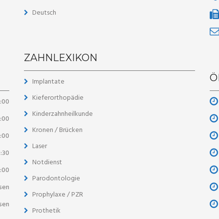
Deutsch
ZAHNLEXIKON
Ö
Implantate
Kieferorthopädie
8:00
Kinderzahnheilkunde
8:00
Kronen / Brücken
3:00
Laser
8:30
Notdienst
3:00
Parodontologie
sen
Prophylaxe / PZR
sen
Prothetik