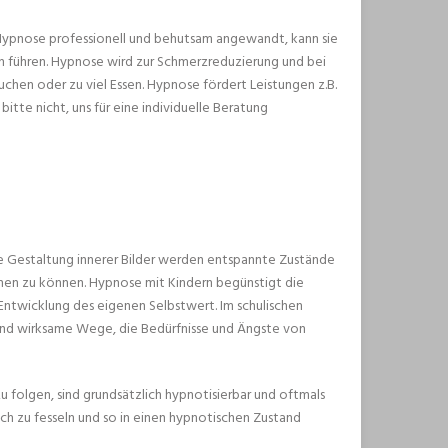
 Hypnose professionell und behutsam angewandt, kann sie
n führen. Hypnose wird zur Schmerzreduzierung und bei
chen oder zu viel Essen. Hypnose fördert Leistungen z.B.
itte nicht, uns für eine individuelle Beratung
ie Gestaltung innerer Bilder werden entspannte Zustände
hen zu können. Hypnose mit Kindern begünstigt die
twicklung des eigenen Selbstwert. Im schulischen
sind wirksame Wege, die Bedürfnisse und Ängste von
zu folgen, sind grundsätzlich hypnotisierbar und oftmals
ch zu fesseln und so in einen hypnotischen Zustand