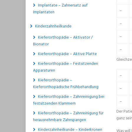
Implantate – Zahnersatz auf
–
Implantaten
–
Kinderzahnheilkunde
–
Kieferorthopädie – Aktivator /
Bionator
–
Kieferorthopädie – Aktive Platte
Gleichze
Kieferorthopädie – Festsitzenden
Apparaturen
–
Kieferorthopädie –
Kieferorthopädische Frühbehandlung
–
Kieferorthopädie – Zahnreinigung bei
–
festsitzenden Klammern
Der Pati
Kieferorthopädie – Zahnreinigung für
ganz sei
herausnehmbare Zahnspangen
Kinderzahnheilkunde – Kinderkronen
Was will