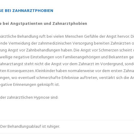
E BEI ZAHNARZTPHOBIEN
 bei Angstpatienten und Zahnarztphobien
närztliche Behandlung ruft bei vielen Menschen Gefühle der Angst hervor. 
nde Vermeidung der zahnmedizinischen Versorgung bereiten Zahnärzten o
ung Angst vor Zahnbehandlungen haben. Die Angst vor Schmerzen scheint di
wellige negative Einstellungen von Familienangehörigen und Bekannten g
Zahnarztangst steht nicht die Angst vor dem Zahnarzt im Vordergrund, sond
ten Konsequenzen. Kleinkinder haben normalerweise vor dem ersten Zahnar
ngen, wo eventuell schmerzhafte Erlebnisse auftreten, verstärkt sich die An
egative Erinnerungen geknüpft ist.
 der zahnärztlichen Hypnose sind:
Der Behandlungsablauf ist ruhiger.