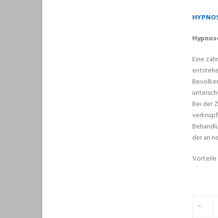
HYPNOS
Hypnose
Eine zah
entstehe
Bevölker
untersch
Bei der 
verknüpf
Behandlu
der an n
Vorteile
–