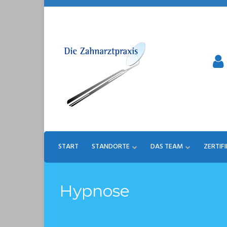
Skip
to
content
START
STANDORTE
DAS TEAM
ZERTIF
Hypnose